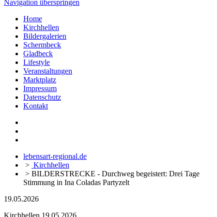
Navigation überspringen
Home
Kirchhellen
Bildergalerien
Schermbeck
Gladbeck
Lifestyle
Veranstaltungen
Marktplatz
Impressum
Datenschutz
Kontakt
lebensart-regional.de
>
Kirchhellen
>
BILDERSTRECKE - Durchweg begeistert: Drei Tage
Stimmung in Ina Coladas Partyzelt
19.05.2026
Kirchhellen
19.05.2026