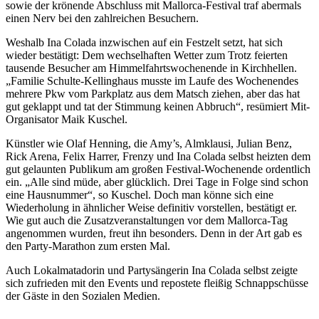
sowie der krönende Abschluss mit Mallorca-Festival traf abermals
einen Nerv bei den zahlreichen Besuchern.
Weshalb Ina Colada inzwischen auf ein Festzelt setzt, hat sich
wieder bestätigt: Dem wechselhaften Wetter zum Trotz feierten
tausende Besucher am Himmelfahrtswochenende in Kirchhellen.
„Familie Schulte-Kellinghaus musste im Laufe des Wochenendes
mehrere Pkw vom Parkplatz aus dem Matsch ziehen, aber das hat
gut geklappt und tat der Stimmung keinen Abbruch“, resümiert Mit-
Organisator Maik Kuschel.
Künstler wie Olaf Henning, die Amy’s, Almklausi, Julian Benz,
Rick Arena, Felix Harrer, Frenzy und Ina Colada selbst heizten dem
gut gelaunten Publikum am großen Festival-Wochenende ordentlich
ein. „Alle sind müde, aber glücklich. Drei Tage in Folge sind schon
eine Hausnummer“, so Kuschel. Doch man könne sich eine
Wiederholung in ähnlicher Weise definitiv vorstellen, bestätigt er.
Wie gut auch die Zusatzveranstaltungen vor dem Mallorca-Tag
angenommen wurden, freut ihn besonders. Denn in der Art gab es
den Party-Marathon zum ersten Mal.
Auch Lokalmatadorin und Partysängerin Ina Colada selbst zeigte
sich zufrieden mit den Events und repostete fleißig Schnappschüsse
der Gäste in den Sozialen Medien.