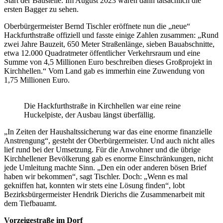
Start der Baustelle. Im August 2023 waren dann tatsächlich die
ersten Bagger zu sehen.
Oberbürgermeister Bernd Tischler eröffnete nun die „neue“
Hackfurthstraße offiziell und fasste einige Zahlen zusammen: „Rund
zwei Jahre Bauzeit, 650 Meter Straßenlänge, sieben Bauabschnitte,
etwa 12.000 Quadratmeter öffentlicher Verkehrsraum und eine
Summe von 4,5 Millionen Euro beschreiben dieses Großprojekt in
Kirchhellen.“ Vom Land gab es immerhin eine Zuwendung von
1,75 Millionen Euro.
Die Hackfurthstraße in Kirchhellen war eine reine
Huckelpiste, der Ausbau längst überfällig.
„In Zeiten der Haushaltssicherung war das eine enorme finanzielle
Anstrengung“, gesteht der Oberbürgermeister. Und auch nicht alles
lief rund bei der Umsetzung. Für die Anwohner und die übrige
Kirchhellener Bevölkerung gab es enorme Einschränkungen, nicht
jede Umleitung machte Sinn. „Den ein oder anderen bösen Brief
haben wir bekommen“, sagt Tischler. Doch: „Wenn es mal
gekniffen hat, konnten wir stets eine Lösung finden“, lobt
Bezirksbürgermeister Hendrik Dierichs die Zusammenarbeit mit
dem Tiefbauamt.
Vorzeigestraße im Dorf