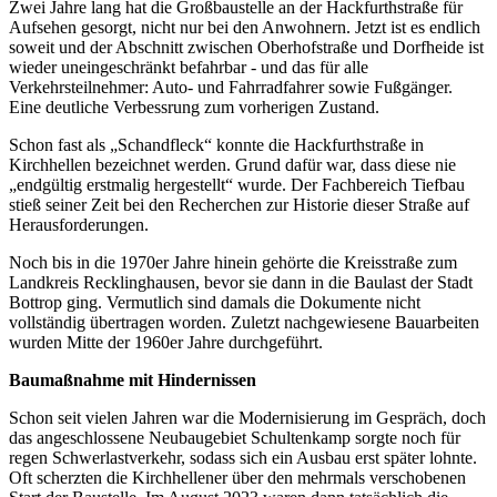
Zwei Jahre lang hat die Großbaustelle an der Hackfurthstraße für
Aufsehen gesorgt, nicht nur bei den Anwohnern. Jetzt ist es endlich
soweit und der Abschnitt zwischen Oberhofstraße und Dorfheide ist
wieder uneingeschränkt befahrbar - und das für alle
Verkehrsteilnehmer: Auto- und Fahrradfahrer sowie Fußgänger.
Eine deutliche Verbessrung zum vorherigen Zustand.
Schon fast als „Schandfleck“ konnte die Hackfurthstraße in
Kirchhellen bezeichnet werden. Grund dafür war, dass diese nie
„endgültig erstmalig hergestellt“ wurde. Der Fachbereich Tiefbau
stieß seiner Zeit bei den Recherchen zur Historie dieser Straße auf
Herausforderungen.
Noch bis in die 1970er Jahre hinein gehörte die Kreisstraße zum
Landkreis Recklinghausen, bevor sie dann in die Baulast der Stadt
Bottrop ging. Vermutlich sind damals die Dokumente nicht
vollständig übertragen worden. Zuletzt nachgewiesene Bauarbeiten
wurden Mitte der 1960er Jahre durchgeführt.
Baumaßnahme mit Hindernissen
Schon seit vielen Jahren war die Modernisierung im Gespräch, doch
das angeschlossene Neubaugebiet Schultenkamp sorgte noch für
regen Schwerlastverkehr, sodass sich ein Ausbau erst später lohnte.
Oft scherzten die Kirchhellener über den mehrmals verschobenen