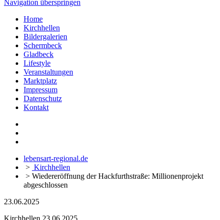
Navigation überspringen
Home
Kirchhellen
Bildergalerien
Schermbeck
Gladbeck
Lifestyle
Veranstaltungen
Marktplatz
Impressum
Datenschutz
Kontakt
lebensart-regional.de
>
Kirchhellen
>
Wiedereröffnung der Hackfurthstraße: Millionenprojekt
abgeschlossen
23.06.2025
Kirchhellen
23.06.2025