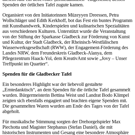
Spenden der örtlichen Tafel zugute kamen.
Organisiert von den Initiatorinnen Müzeyyen Dreessen, Petra
Wollschläger und Edith Kerkhoff, bot das Fest ein buntes Programm
mit Kunsthandwerk, Kinderspielen und kulinarischen Spezialitäten
aus verschiedenen Kulturen. Unterstützt wurde die Veranstaltung
von der Stiftung der Sparkasse Gladbeck zur Förderung von Kunst
und Kultur, der Stadt Gladbeck, der Rheinisch-Westfälischen
Wasserwerksgesellschaft (RWW), der Engagement-Förderung des
Landes NRW, dem Freundeskreis Gladbeck-Alanya, dem
Pflegezentrum Haack-Yol, dem KreativAmt sowie „Jovy – Unser
Treffpunkt im Quartier“.
Spenden für die Gladbecker Tafel
Ein besonderes Highlight war der liebevoll gestaltete
„Erntedanktisch“, an dem Spenden für die örtliche Tafel gesammelt
wurden. Bürgermeisterin Bettina Weist und Landrat Bodo Klimpel
zeigten sich ebenfalls engagiert und brachten eigene Spenden mit.
Die gesammelten Waren wurden am Ende des Tages von der Tafel
abgeholt.
Für musikalische Stimmung sorgten der Drehorgelspieler Max
Piechotta und Magister Stephanus (Stefan Daniel), die mit
historischen Instrumenten und Gesang eine besondere Atmosphäre