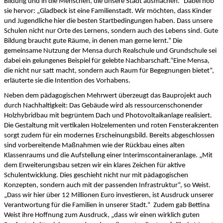
Bildung und in die Menschen, die unsere Stadt ausmachen.“ Dabei hob
sie hervor: „Gladbeck ist eine Familienstadt. Wir möchten, dass Kinder
und Jugendliche hier die besten Startbedingungen haben. Dass unsere
Schulen nicht nur Orte des Lernens, sondern auch des Lebens sind. Gute
Bildung braucht gute Räume, in denen man gerne lernt.“ Die
gemeinsame Nutzung der Mensa durch Realschule und Grundschule sei
dabei ein gelungenes Beispiel für gelebte Nachbarschaft.“Eine Mensa,
die nicht nur satt macht, sondern auch Raum für Begegnungen bietet“,
erläuterte sie die Intention des Vorhabens.
Neben dem pädagogischen Mehrwert überzeugt das Bauprojekt auch
durch Nachhaltigkeit: Das Gebäude wird als ressourcenschonender
Holzhybridbau mit begrüntem Dach und Photovoltaikanlage realisiert.
Die Gestaltung mit vertikalen Holzelementen und roten Fensterakzenten
sorgt zudem für ein modernes Erscheinungsbild. Bereits abgeschlossen
sind vorbereitende Maßnahmen wie der Rückbau eines alten
Klassenraums und die Aufstellung einer Interimscontaineranlage. „Mit
dem Erweiterungsbau setzen wir ein klares Zeichen für aktive
Schulentwicklung. Dies geschieht nicht nur mit pädagogischen
Konzepten, sondern auch mit der passenden Infrastruktur“, so Weist.
„Dass wir hier über 12 Millionen Euro investieren, ist Ausdruck unserer
Verantwortung für die Familien in unserer Stadt.“ Zudem gab Bettina
Weist ihre Hoffnung zum Ausdruck, „dass wir einen wirklich guten