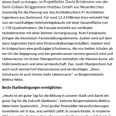
Projektleiter David Brinkmann von der
einem Dach zu bringen, so
Saint-Gobain Brüggemann Holzbau GmbH aus Neuenkirchen
.
Zuständig für die Planung war das Architekturbüro P+ Architekten
Ingenieure aus Dortmund. Für rund 12,4 Millionen Euro entsteht hier
nun ein nachhaltiges Holzhybridgebäude mit einer Gesamtfläche von
1.728 Quadratmetern. Die Fassade entsteht aus vertikalen
Holzelementen mit einer leichten Vorvergrauung. Rote Farbakzente
bringen die Aluminium-Fensterlaibungselemente. Zudem wird auf dem
dann begrünten Dach eine Photovoltaikanlage installiert. Geplant sind
im Erdgeschoss eine großzügige Schulmensa, die von beiden Schulen als
ein Ort der Begegnung und des gemeinsamen Lernens genutzt wird und
Nebenräume. Im ersten Obergeschoss entstehen vier Klassenräume, ein
Mehrzweckraum und eine Lernlandschaft. Das zweit Obergeschoss hat
auch noch einmal fünf Klassenräume und ein Buchlager. „Denn,
Schulraum ist auch immer mehr Lebensraum“, so Bürgermeisterin
Bettina Weist.
Beste Startbedingungen ermöglichen
„Heute ist ein guter Tag für die Bildung in unserer Stadt und damit ein
guter Tag für die Zukunft Gladbecks“, betonte Bürgermeisterin Bettina
Weist beim Spatenstich. „Trotz großer finanzieller Herausforderungen
investieren wir in das, was wirklich zählt: in unsere Kinder, in moderne