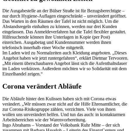
Die Ausgabestelle an der Bülser Straße ist für Bezugsberechtigte –
nur durch Hygiene-Auflagen eingeschränkt – unverändert geöffnet.
Das Warten in den Räumen der Tafel ist nicht möglich. Um die
Abstandsregeln einhalten zu können, werden nur drei Kunden
eingelassen. Das Anmeldeverfahren hat die Tafel flexibler gestaltet.
Hilfesuchende können ihre Unterlagen in Kopie (per Post)
einreichen. Ausgabetag und Kundennummer werden ihnen
telefonisch innerhalb einer Woche mitgeteilt.
Im Laden wird zu Normalzeiten auch Kleidung angeboten. „Dieses
Angebot haben wir jetzt runtergefahren“, erklärt Dietmar Tervooren.
„Mit einem überschaubaren Angebot lässt sich die Aufenthaltsdauer
im Laden verkürzen. Außerdem möchten wir so Solidarität mit dem
Einzelhandel zeigen.“
Corona verändert Abläufe
Die Abläufe hinter den Kulissen haben sich mit Corona etwas
verändert. „Wir müssen zwar nicht auf die Hilfe Ehrenamtlicher, die
zur Corona-Risikogruppe zählen, verzichten. Viele von ihnen
wollen uns unverändert helfen. Und tun das auch: in kontaktarmen
Arbeitsbereichen wie der Warenvorbereitung.
Ingo Abrahams – Vorstand der Volksbank Ruhr Mitte – der sich
zusammen mit Barbara Haveloh – Leiterin des FinanzCenters und