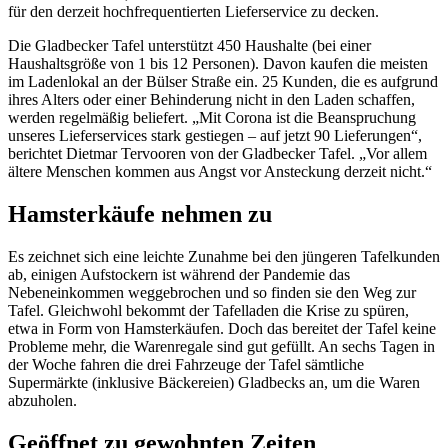
für den derzeit hochfrequentierten Lieferservice zu decken.
Die Gladbecker Tafel unterstützt 450 Haushalte (bei einer
Haushaltsgröße von 1 bis 12 Personen). Davon kaufen die meisten
im Ladenlokal an der Bülser Straße ein. 25 Kunden, die es aufgrund
ihres Alters oder einer Behinderung nicht in den Laden schaffen,
werden regelmäßig beliefert. „Mit Corona ist die Beanspruchung
unseres Lieferservices stark gestiegen – auf jetzt 90 Lieferungen“,
berichtet Dietmar Tervooren von der Gladbecker Tafel. „Vor allem
ältere Menschen kommen aus Angst vor Ansteckung derzeit nicht.“
Hamsterkäufe nehmen zu
Es zeichnet sich eine leichte Zunahme bei den jüngeren Tafelkunden
ab, einigen Aufstockern ist während der Pandemie das
Nebeneinkommen weggebrochen und so finden sie den Weg zur
Tafel. Gleichwohl bekommt der Tafelladen die Krise zu spüren,
etwa in Form von Hamsterkäufen. Doch das bereitet der Tafel keine
Probleme mehr, die Warenregale sind gut gefüllt. An sechs Tagen in
der Woche fahren die drei Fahrzeuge der Tafel sämtliche
Supermärkte (inklusive Bäckereien) Gladbecks an, um die Waren
abzuholen.
Geöffnet zu gewohnten Zeiten