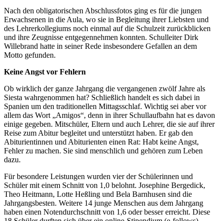
Nach den obligatorischen Abschlussfotos ging es für die jungen
Erwachsenen in die Aula, wo sie in Begleitung ihrer Liebsten und
des Lehrerkollegiums noch einmal auf die Schulzeit zurückblicken
und ihre Zeugnisse entgegennehmen konnten. Schulleiter Dirk
Willebrand hatte in seiner Rede insbesondere Gefallen an dem
Motto gefunden.
Keine Angst vor Fehlern
Ob wirklich der ganze Jahrgang die vergangenen zwölf Jahre als
Siesta wahrgenommen hat? Schließlich handelt es sich dabei in
Spanien um den traditionellen Mittagsschlaf. Wichtig sei aber vor
allem das Wort „Amigos“, denn in ihrer Schullaufbahn hat es davon
einige gegeben. Mitschüler, Eltern und auch Lehrer, die sie auf ihrer
Reise zum Abitur begleitet und unterstützt haben. Er gab den
Abiturientinnen und Abiturienten einen Rat: Habt keine Angst,
Fehler zu machen. Sie sind menschlich und gehören zum Leben
dazu.
Für besondere Leistungen wurden vier der Schülerinnen und
Schüler mit einem Schnitt von 1,0 belohnt. Josephine Bergedick,
Theo Heitmann, Lotte Heßling und Bela Barnhusen sind die
Jahrgangsbesten. Weitere 14 junge Menschen aus dem Jahrgang
haben einen Notendurchschnitt von 1,6 oder besser erreicht. Diese
18 Schüler durften sich über ein online-Stipendium (e-follows)