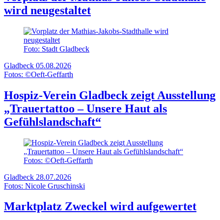
wird neugestaltet
Foto: Stadt Gladbeck
Gladbeck
05.08.2026
Fotos: ©Oeft-Geffarth
Hospiz-Verein Gladbeck zeigt Ausstellung
„Trauertattoo – Unsere Haut als
Gefühlslandschaft“
Fotos: ©Oeft-Geffarth
Gladbeck
28.07.2026
Fotos: Nicole Gruschinski
Marktplatz Zweckel wird aufgewertet