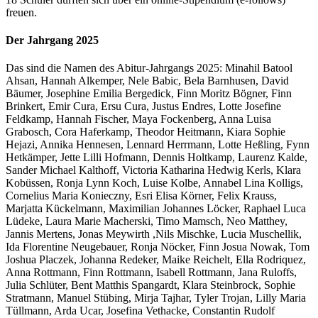
freuen.
Der Jahrgang 2025
Das sind die Namen des Abitur-Jahrgangs 2025: Minahil Batool
Ahsan, Hannah Alkemper, Nele Babic, Bela Barnhusen, David
Bäumer, Josephine Emilia Bergedick, Finn Moritz Bögner, Finn
Brinkert, Emir Cura, Ersu Cura, Justus Endres, Lotte Josefine
Feldkamp, Hannah Fischer, Maya Fockenberg, Anna Luisa
Grabosch, Cora Haferkamp, Theodor Heitmann, Kiara Sophie
Hejazi, Annika Hennesen, Lennard Herrmann, Lotte Heßling, Fynn
Hetkämper, Jette Lilli Hofmann, Dennis Holtkamp, Laurenz Kalde,
Sander Michael Kalthoff, Victoria Katharina Hedwig Kerls, Klara
Kobüssen, Ronja Lynn Koch, Luise Kolbe, Annabel Lina Kolligs,
Cornelius Maria Konieczny, Esri Elisa Körner, Felix Krauss,
Marjatta Kückelmann, Maximilian Johannes Löcker, Raphael Luca
Lüdeke, Laura Marie Macherski, Timo Mamsch, Neo Matthey,
Jannis Mertens, Jonas Meywirth ,Nils Mischke, Lucia Muschellik,
Ida Florentine Neugebauer, Ronja Nöcker, Finn Josua Nowak, Tom
Joshua Placzek, Johanna Redeker, Maike Reichelt, Ella Rodriquez,
Anna Rottmann, Finn Rottmann, Isabell Rottmann, Jana Ruloffs,
Julia Schlüter, Bent Matthis Spangardt, Klara Steinbrock, Sophie
Stratmann, Manuel Stübing, Mirja Tajhar, Tyler Trojan, Lilly Maria
Tüllmann, Arda Ucar, Josefina Vethacke, Constantin Rudolf