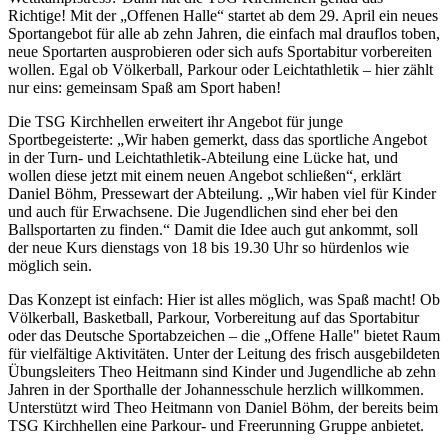
Richtige! Mit der „Offenen Halle“ startet ab dem 29. April ein neues
Sportangebot für alle ab zehn Jahren, die einfach mal drauflos toben,
neue Sportarten ausprobieren oder sich aufs Sportabitur vorbereiten
wollen. Egal ob Völkerball, Parkour oder Leichtathletik – hier zählt
nur eins: gemeinsam Spaß am Sport haben!
Die TSG Kirchhellen erweitert ihr Angebot für junge
Sportbegeisterte: „Wir haben gemerkt, dass das sportliche Angebot
in der Turn- und Leichtathletik-Abteilung eine Lücke hat, und
wollen diese jetzt mit einem neuen Angebot schließen“, erklärt
Daniel Böhm, Pressewart der Abteilung. „Wir haben viel für Kinder
und auch für Erwachsene. Die Jugendlichen sind eher bei den
Ballsportarten zu finden.“ Damit die Idee auch gut ankommt, soll
der neue Kurs dienstags von 18 bis 19.30 Uhr so hürdenlos wie
möglich sein.
Das Konzept ist einfach: Hier ist alles möglich, was Spaß macht! Ob
Völkerball, Basketball, Parkour, Vorbereitung auf das Sportabitur
oder das Deutsche Sportabzeichen – die „Offene Halle" bietet Raum
für vielfältige Aktivitäten. Unter der Leitung des frisch ausgebildeten
Übungsleiters Theo Heitmann sind Kinder und Jugendliche ab zehn
Jahren in der Sporthalle der Johannesschule herzlich willkommen.
Unterstützt wird Theo Heitmann von Daniel Böhm, der bereits beim
TSG Kirchhellen eine Parkour- und Freerunning Gruppe anbietet.