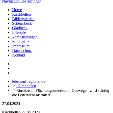
Navigation überspringen
Home
Kirchhellen
Bildergalerien
Schermbeck
Gladbeck
Lifestyle
Veranstaltungen
Marktplatz
Impressum
Datenschutz
Kontakt
lebensart-regional.de
>
Kirchhellen
>
Einsätze an Flüchtlingsunterkunft: Deswegen wird ständig
die Feuerwehr alarmiert
27.04.2024
Kirchhellen
27.04.2024