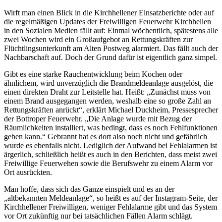
Wirft man einen Blick in die Kirchhellener Einsatzberichte oder auf
die regelmäßigen Updates der Freiwilligen Feuerwehr Kirchhellen
in den Sozialen Medien fällt auf: Einmal wöchentlich, spätestens alle
zwei Wochen wird ein Großaufgebot an Rettungskräften zur
Flüchtlingsunterkunft am Alten Postweg alarmiert. Das fällt auch der
Nachbarschaft auf. Doch der Grund dafür ist eigentlich ganz simpel.
Gibt es eine starke Rauchentwicklung beim Kochen oder
ähnlichem, wird unverzüglich die Brandmeldeanlage ausgelöst, die
einen direkten Draht zur Leitstelle hat. Heißt: „Zunächst muss von
einem Brand ausgegangen werden, weshalb eine so große Zahl an
Rettungskräften anrückt“, erklärt Michael Duckheim, Pressesprecher
der Bottroper Feuerwehr. „Die Anlage wurde mit Bezug der
Räumlichkeiten installiert, was bedingt, dass es noch Fehlfunktionen
geben kann.“ Gebrannt hat es dort also noch nicht und gefährlich
wurde es ebenfalls nicht. Lediglich der Aufwand bei Fehlalarmen ist
ärgerlich, schließlich heißt es auch in den Berichten, dass meist zwei
Freiwillige Feuerwehen sowie die Berufswehr zu einem Alarm vor
Ort ausrückten.
Man hoffe, dass sich das Ganze einspielt und es an der
„altbekannten Meldeanlage“, so heißt es auf der Instagram-Seite, der
Kirchhellener Freiwilligen, weniger Fehlalarme gibt und das System
vor Ort zukünftig nur bei tatsächlichen Fällen Alarm schlägt.