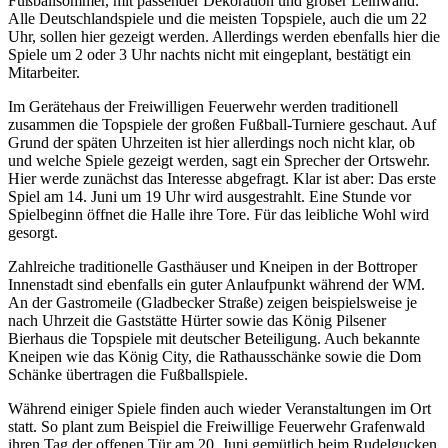
Fußballsommer, mit passender Dekoration und großer Leinwand.
Alle Deutschlandspiele und die meisten Topspiele, auch die um 22
Uhr, sollen hier gezeigt werden. Allerdings werden ebenfalls hier die
Spiele um 2 oder 3 Uhr nachts nicht mit eingeplant, bestätigt ein
Mitarbeiter.
Im Gerätehaus der Freiwilligen Feuerwehr werden traditionell
zusammen die Topspiele der großen Fußball-Turniere geschaut. Auf
Grund der späten Uhrzeiten ist hier allerdings noch nicht klar, ob
und welche Spiele gezeigt werden, sagt ein Sprecher der Ortswehr.
Hier werde zunächst das Interesse abgefragt. Klar ist aber: Das erste
Spiel am 14. Juni um 19 Uhr wird ausgestrahlt. Eine Stunde vor
Spielbeginn öffnet die Halle ihre Tore. Für das leibliche Wohl wird
gesorgt.
Zahlreiche traditionelle Gasthäuser und Kneipen in der Bottroper
Innenstadt sind ebenfalls ein guter Anlaufpunkt während der WM.
An der Gastromeile (Gladbecker Straße) zeigen beispielsweise je
nach Uhrzeit die Gaststätte Hürter sowie das König Pilsener
Bierhaus die Topspiele mit deutscher Beteiligung. Auch bekannte
Kneipen wie das König City, die Rathausschänke sowie die Dom
Schänke übertragen die Fußballspiele.
Während einiger Spiele finden auch wieder Veranstaltungen im Ort
statt. So plant zum Beispiel die Freiwillige Feuerwehr Grafenwald
ihren Tag der offenen Tür am 20. Juni gemütlich beim Rudelgucken