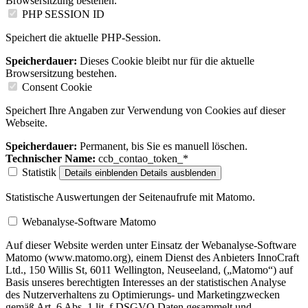
Browsersitzung bestehen.
PHP SESSION ID
Speichert die aktuelle PHP-Session.
Speicherdauer:
Dieses Cookie bleibt nur für die aktuelle
Browsersitzung bestehen.
Consent Cookie
Speichert Ihre Angaben zur Verwendung von Cookies auf dieser
Webseite.
Speicherdauer:
Permanent, bis Sie es manuell löschen.
Technischer Name:
ccb_contao_token_*
Statistik
Details einblenden
Details ausblenden
Statistische Auswertungen der Seitenaufrufe mit Matomo.
Webanalyse-Software Matomo
Auf dieser Website werden unter Einsatz der Webanalyse-Software
Matomo (www.matomo.org), einem Dienst des Anbieters InnoCraft
Ltd., 150 Willis St, 6011 Wellington, Neuseeland, („Matomo“) auf
Basis unseres berechtigten Interesses an der statistischen Analyse
des Nutzerverhaltens zu Optimierungs- und Marketingzwecken
gemäß Art. 6 Abs. 1 lit. f DSGVO Daten gesammelt und