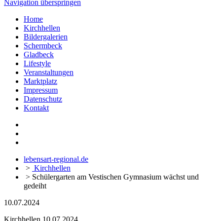
Navigation überspringen
Home
Kirchhellen
Bildergalerien
Schermbeck
Gladbeck
Lifestyle
Veranstaltungen
Marktplatz
Impressum
Datenschutz
Kontakt
lebensart-regional.de
>
Kirchhellen
>
Schülergarten am Vestischen Gymnasium wächst und
gedeiht
10.07.2024
Kirchhellen
10.07.2024