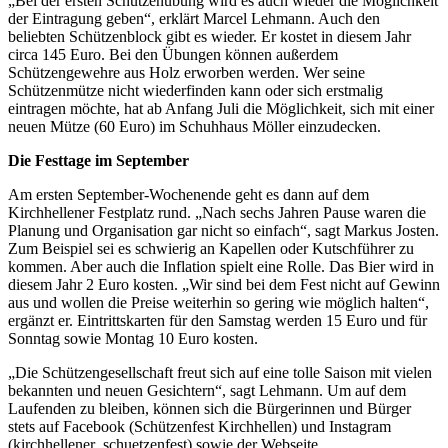
„Bei der ersten Schützenübung wird es auch wieder die Möglichkeit
der Eintragung geben“, erklärt Marcel Lehmann. Auch den
beliebten Schützenblock gibt es wieder. Er kostet in diesem Jahr
circa 145 Euro. Bei den Übungen können außerdem
Schützengewehre aus Holz erworben werden. Wer seine
Schützenmütze nicht wiederfinden kann oder sich erstmalig
eintragen möchte, hat ab Anfang Juli die Möglichkeit, sich mit einer
neuen Mütze (60 Euro) im Schuhhaus Möller einzudecken.
Die Festtage im September
Am ersten September-Wochenende geht es dann auf dem
Kirchhellener Festplatz rund. „Nach sechs Jahren Pause waren die
Planung und Organisation gar nicht so einfach“, sagt Markus Josten.
Zum Beispiel sei es schwierig an Kapellen oder Kutschführer zu
kommen. Aber auch die Inflation spielt eine Rolle. Das Bier wird in
diesem Jahr 2 Euro kosten. „Wir sind bei dem Fest nicht auf Gewinn
aus und wollen die Preise weiterhin so gering wie möglich halten“,
ergänzt er. Eintrittskarten für den Samstag werden 15 Euro und für
Sonntag sowie Montag 10 Euro kosten.
„Die Schützengesellschaft freut sich auf eine tolle Saison mit vielen
bekannten und neuen Gesichtern“, sagt Lehmann. Um auf dem
Laufenden zu bleiben, können sich die Bürgerinnen und Bürger
stets auf Facebook (Schützenfest Kirchhellen) und Instagram
(kirchhellener_schuetzenfest) sowie der Webseite