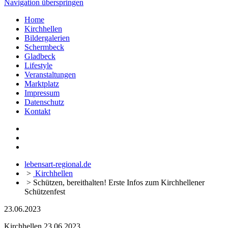
Navigation überspringen
Home
Kirchhellen
Bildergalerien
Schermbeck
Gladbeck
Lifestyle
Veranstaltungen
Marktplatz
Impressum
Datenschutz
Kontakt
lebensart-regional.de
>
Kirchhellen
>
Schützen, bereithalten! Erste Infos zum Kirchhellener
Schützenfest
23.06.2023
Kirchhellen
23.06.2023