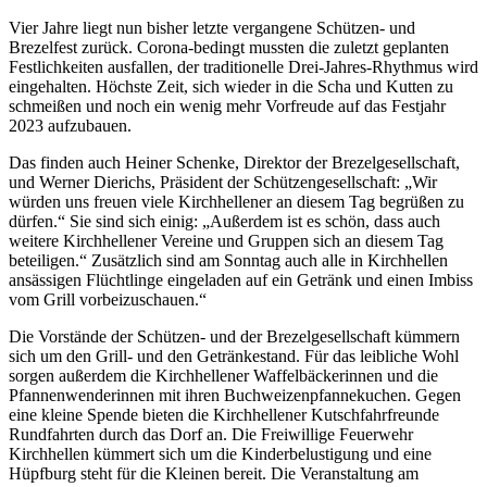
Vier Jahre liegt nun bisher letzte vergangene Schützen- und
Brezelfest zurück. Corona-bedingt mussten die zuletzt geplanten
Festlichkeiten ausfallen, der traditionelle Drei-Jahres-Rhythmus wird
eingehalten. Höchste Zeit, sich wieder in die Scha und Kutten zu
schmeißen und noch ein wenig mehr Vorfreude auf das Festjahr
2023 aufzubauen.
Das finden auch Heiner Schenke, Direktor der Brezelgesellschaft,
und Werner Dierichs, Präsident der Schützengesellschaft: „Wir
würden uns freuen viele Kirchhellener an diesem Tag begrüßen zu
dürfen.“ Sie sind sich einig: „Außerdem ist es schön, dass auch
weitere Kirchhellener Vereine und Gruppen sich an diesem Tag
beteiligen.“ Zusätzlich sind am Sonntag auch alle in Kirchhellen
ansässigen Flüchtlinge eingeladen auf ein Getränk und einen Imbiss
vom Grill vorbeizuschauen.“
Die Vorstände der Schützen- und der Brezelgesellschaft kümmern
sich um den Grill- und den Getränkestand. Für das leibliche Wohl
sorgen außerdem die Kirchhellener Waffelbäckerinnen und die
Pfannenwenderinnen mit ihren Buchweizenpfannekuchen. Gegen
eine kleine Spende bieten die Kirchhellener Kutschfahrfreunde
Rundfahrten durch das Dorf an. Die Freiwillige Feuerwehr
Kirchhellen kümmert sich um die Kinderbelustigung und eine
Hüpfburg steht für die Kleinen bereit. Die Veranstaltung am