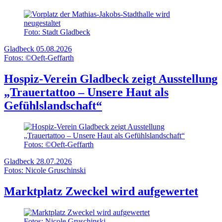
Foto: Stadt Gladbeck
Gladbeck
05.08.2026
Fotos: ©Oeft-Geffarth
Hospiz-Verein Gladbeck zeigt Ausstellung
„Trauertattoo – Unsere Haut als
Gefühlslandschaft“
Fotos: ©Oeft-Geffarth
Gladbeck
28.07.2026
Fotos: Nicole Gruschinski
Marktplatz Zweckel wird aufgewertet
Fotos: Nicole Gruschinski