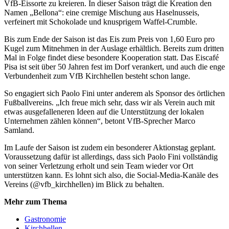
VfB-Eissorte zu kreieren. In dieser Saison trägt die Kreation den
Namen „Bellona“: eine cremige Mischung aus Haselnusseis,
verfeinert mit Schokolade und knusprigem Waffel-Crumble.
Bis zum Ende der Saison ist das Eis zum Preis von 1,60 Euro pro
Kugel zum Mitnehmen in der Auslage erhältlich. Bereits zum dritten
Mal in Folge findet diese besondere Kooperation statt. Das Eiscafé
Pisa ist seit über 50 Jahren fest im Dorf verankert, und auch die enge
Verbundenheit zum VfB Kirchhellen besteht schon lange.
So engagiert sich Paolo Fini unter anderem als Sponsor des örtlichen
Fußballvereins. „Ich freue mich sehr, dass wir als Verein auch mit
etwas ausgefalleneren Ideen auf die Unterstützung der lokalen
Unternehmen zählen können“, betont VfB-Sprecher Marco
Samland.
Im Laufe der Saison ist zudem ein besonderer Aktionstag geplant.
Voraussetzung dafür ist allerdings, dass sich Paolo Fini vollständig
von seiner Verletzung erholt und sein Team wieder vor Ort
unterstützen kann. Es lohnt sich also, die Social-Media-Kanäle des
Vereins (@vfb_kirchhellen) im Blick zu behalten.
Mehr zum Thema
Gastronomie
Kirchhellen