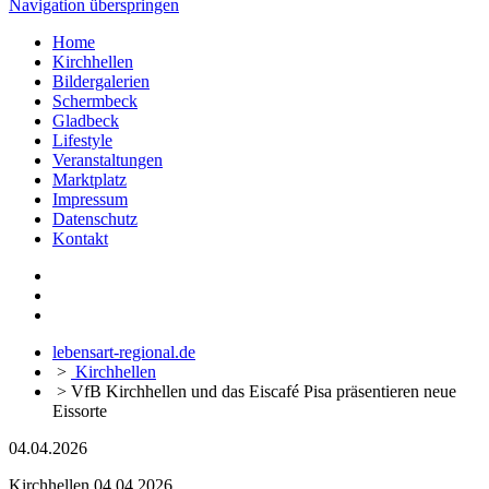
Navigation überspringen
Home
Kirchhellen
Bildergalerien
Schermbeck
Gladbeck
Lifestyle
Veranstaltungen
Marktplatz
Impressum
Datenschutz
Kontakt
lebensart-regional.de
>
Kirchhellen
>
VfB Kirchhellen und das Eiscafé Pisa präsentieren neue
Eissorte
04.04.2026
Kirchhellen
04.04.2026