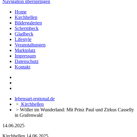
Navigation überspringen
Home
Kirchhellen
Bildergalerien
Schermbeck
Gladbeck
Lifestyle
Veranstaltungen
Marktplatz
Impressum
Datenschutz
Kontakt
lebensart-regional.de
>
Kirchhellen
>
Wöller im Wunderland: Mit Prinz Paul und Zirkus Casselly
in Grafenwald
14.06.2025
Kirchhellen
14.06.2025