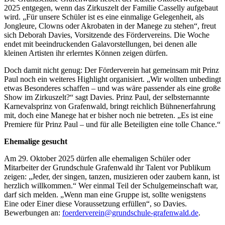
2025 entgegen, wenn das Zirkuszelt der Familie Casselly aufgebaut
wird. „Für unsere Schüler ist es eine einmalige Gelegenheit, als
Jongleure, Clowns oder Akrobaten in der Manege zu stehen“, freut
sich Deborah Davies, Vorsitzende des Fördervereins. Die Woche
endet mit beeindruckenden Galavorstellungen, bei denen alle
kleinen Artisten ihr erlerntes Können zeigen dürfen.
Doch damit nicht genug: Der Förderverein hat gemeinsam mit Prinz
Paul noch ein weiteres Highlight organisiert. „Wir wollten unbedingt
etwas Besonderes schaffen – und was wäre passender als eine große
Show im Zirkuszelt?“ sagt Davies. Prinz Paul, der selbsternannte
Karnevalsprinz von Grafenwald, bringt reichlich Bühnenerfahrung
mit, doch eine Manege hat er bisher noch nie betreten. „Es ist eine
Premiere für Prinz Paul – und für alle Beteiligten eine tolle Chance.“
Ehemalige gesucht
Am 29. Oktober 2025 dürfen alle ehemaligen Schüler oder
Mitarbeiter der Grundschule Grafenwald ihr Talent vor Publikum
zeigen: „Jeder, der singen, tanzen, musizieren oder zaubern kann, ist
herzlich willkommen.“ Wer einmal Teil der Schulgemeinschaft war,
darf sich melden. „Wenn man eine Gruppe ist, sollte wenigstens
Eine oder Einer diese Voraussetzung erfüllen“, so Davies.
Bewerbungen an:
foerderverein@grundschule-grafenwald.de
.