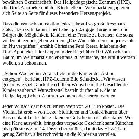
bewährten Gemeinschaft: Das Heilpädagogische Zentrum (HPZ),
die Dorf-Apotheke und der Kirchhellener Weinmarkt engagieren
sich Seite an Seite für dieses besondere Herzensprojekt.
Dass die Wunschbaumaktion jedes Jahr auf so große Resonanz
stößt, überrascht kaum. Hier haben großzügige Bürgerinnen und
Bürger die Möglichkeit, Kindern eine Freude zu bereiten, die sonst
vielleicht leer ausgehen würden. „Die Wunschkarten sind jedes Jahr
im Nu vergriffen“, erzählt Christiane Petri-Reers, Inhaberin der
Dorf-Apotheke. Hier hängen in der Regel über 100 Wünsche am
Baum, im Weinmarkt sind ebenfalls 20 Wünsche, die erfüllt werden
wollen, zu bekommen.
„Schon Wochen im Voraus fiebern die Kinder der Aktion
entgegen“, berichtet HPZ-Leiterin Elle Schudeck. „Wir wissen
genau, wie viel Glück die erfüllten Wünsche in die Gesichter der
Kinder zaubern.“ Wunschzettel basteln durften alle, die im
Heilpädagogischen Zentrum wohnen oder betreut werden.
Jeder Wunsch darf bis zu einem Wert von 20 Euro kosten. Die
Vielfalt ist groß – von Lego, Stofftieren und Tonie-Figuren über
Kosmetikartikel bis hin zu kleinen Gutscheinen ist alles dabei. Wer
eine Karte auswählt, bringt das verpackte Geschenk samt Kärtchen
bis spätestens zum 14. Dezember zurück, damit das HPZ-Team
genug Zeit hat, alles rechtzeitig an die Kinder zu verteilen.