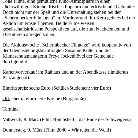
Tolle Filme, eine gemütliche Kino-Atmosphäre in einer
altehrwürdigen Kirche, frisches Popcorn und erfrischende Getränke:
Doch nicht nur der Spaß und die Unterhaltung stehen bei den
„Schermbecker Filmtagen“ im Vordergrund. Im Kern geht es bei der
Aktion um ernste Themen: Beide Filme weisen
gesellschaftskritische Perspektiven auf, die zum Nachdenken und
Diskutieren anregen sollen.
Die Aktionswoche „Schermbecker Filmtage“ wird kooperativ von
der Gleichstellungsbeauftragten Susanne Kötter und der
Klimaschutzmanagerin Freya Jockenhövel der Gemeinde
durchgeführt.
Kartenvorverkauf im Rathaus und an der Abendkasse (limitiertes
Platzangebot).
Eintrittspreis:
sechs Euro (Schüler/Studenten: vier Euro)
Ort:
ehem. reformierte Kirche (Burgstraße)
Termine:
Mittwoch, 8. März (Film: Bombshell – das Ende des Schweigens)
Donnerstag, 9. März (Film: 2040 – Wir retten die Welt!)