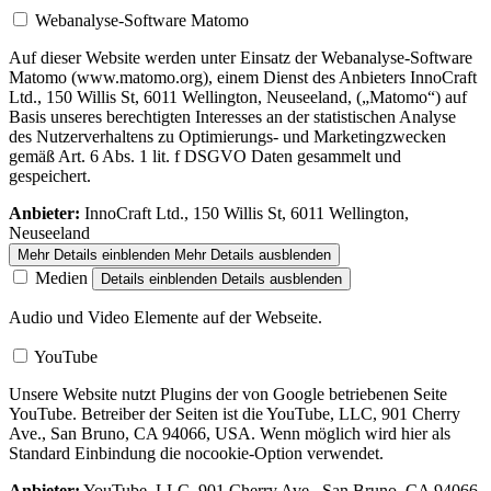
Webanalyse-Software Matomo
Auf dieser Website werden unter Einsatz der Webanalyse-Software
Matomo (www.matomo.org), einem Dienst des Anbieters InnoCraft
Ltd., 150 Willis St, 6011 Wellington, Neuseeland, („Matomo“) auf
Basis unseres berechtigten Interesses an der statistischen Analyse
des Nutzerverhaltens zu Optimierungs- und Marketingzwecken
gemäß Art. 6 Abs. 1 lit. f DSGVO Daten gesammelt und
gespeichert.
Anbieter:
InnoCraft Ltd., 150 Willis St, 6011 Wellington,
Neuseeland
Mehr Details einblenden
Mehr Details ausblenden
Medien
Details einblenden
Details ausblenden
Audio und Video Elemente auf der Webseite.
YouTube
Unsere Website nutzt Plugins der von Google betriebenen Seite
YouTube. Betreiber der Seiten ist die YouTube, LLC, 901 Cherry
Ave., San Bruno, CA 94066, USA. Wenn möglich wird hier als
Standard Einbindung die nocookie-Option verwendet.
Anbieter:
YouTube, LLC, 901 Cherry Ave., San Bruno, CA 94066,