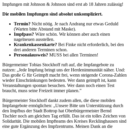
Impfungen mit Johnson & Johnson sind erst ab 18 Jahren zulässig!
Die mobilen Impfungen sind absolut unkompliziert.
Termin?
Nicht nötig. Je nach Andrang nur etwas Geduld
(Warten bitte Abstand mit Maske).
Impfpass?
Wäre schön. Wir können aber auch einen
nagelneuen ausstellen.
Krankenkassenkarte?
Bei Finke nicht erforderlich, bei den
drei anderen Terminen schon.
Personalausweis?
MUSS bei allen Terminen!
Bürgermeister Tobias Stockhoff ruft auf, die Impfangebote zu
nutzen: „Jede Impfung bringt uns der Herdenimmunität näher. Und:
Das große G für Geimpft macht frei, wenn steigende Corona-Zahlen
wieder Einschränkungen bedeuten. Wer dann geimpft ist, kann
Veranstaltungen spontan besuchen. Wer dann noch einen Test
braucht, muss seine Freizeit immer planen.”
Bürgermeister Stockhoff dankt zudem allen, die diese mobilen
Impfangebote ermöglichen: „Unsere Bitte um Unterstützung durch
den Impfbus der Stadt Bottrop hat Oberbürgermeister Bernd
Tischler noch am gleichen Tag erfüllt. Das ist ein tolles Zeichen von
Solidarität. Die mobilen Impfteams des Kreises Recklinghausen sind
eine gute Ergänzung des Impfzentrums. Meinen Dank an die