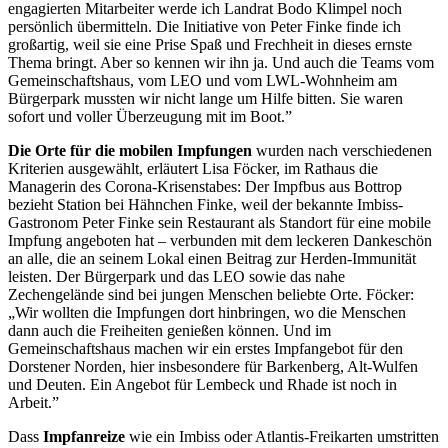
engagierten Mitarbeiter werde ich Landrat Bodo Klimpel noch
persönlich übermitteln. Die Initiative von Peter Finke finde ich
großartig, weil sie eine Prise Spaß und Frechheit in dieses ernste
Thema bringt. Aber so kennen wir ihn ja. Und auch die Teams vom
Gemeinschaftshaus, vom LEO und vom LWL-Wohnheim am
Bürgerpark mussten wir nicht lange um Hilfe bitten. Sie waren
sofort und voller Überzeugung mit im Boot.”
Die Orte für die mobilen Impfungen
wurden nach verschiedenen
Kriterien ausgewählt, erläutert Lisa Föcker, im Rathaus die
Managerin des Corona-Krisenstabes: Der Impfbus aus Bottrop
bezieht Station bei Hähnchen Finke, weil der bekannte Imbiss-
Gastronom Peter Finke sein Restaurant als Standort für eine mobile
Impfung angeboten hat – verbunden mit dem leckeren Dankeschön
an alle, die an seinem Lokal einen Beitrag zur Herden-Immunität
leisten. Der Bürgerpark und das LEO sowie das nahe
Zechengelände sind bei jungen Menschen beliebte Orte. Föcker:
„Wir wollten die Impfungen dort hinbringen, wo die Menschen
dann auch die Freiheiten genießen können. Und im
Gemeinschaftshaus machen wir ein erstes Impfangebot für den
Dorstener Norden, hier insbesondere für Barkenberg, Alt-Wulfen
und Deuten. Ein Angebot für Lembeck und Rhade ist noch in
Arbeit.”
Dass
Impfanreize
wie ein Imbiss oder Atlantis-Freikarten umstritten