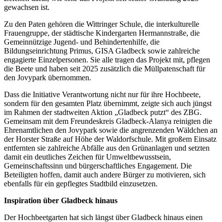
gewachsen ist.
Zu den Paten gehören die Wittringer Schule, die interkulturelle
Frauengruppe, der städtische Kindergarten Hermannstraße, die
Gemeinnützige Jugend- und Behindertenhilfe, die
Bildungseinrichtung Primus, GISA Gladbeck sowie zahlreiche
engagierte Einzelpersonen. Sie alle tragen das Projekt mit, pflegen
die Beete und haben seit 2025 zusätzlich die Müllpatenschaft für
den Jovypark übernommen.
Dass die Initiative Verantwortung nicht nur für ihre Hochbeete,
sondern für den gesamten Platz übernimmt, zeigte sich auch jüngst
im Rahmen der stadtweiten Aktion „Gladbeck putzt“ des ZBG.
Gemeinsam mit dem Freundeskreis Gladbeck-Alanya reinigten die
Ehrenamtlichen den Jovypark sowie die angrenzenden Wäldchen an
der Horster Straße auf Höhe der Waldorfschule. Mit großem Einsatz
entfernten sie zahlreiche Abfälle aus den Grünanlagen und setzten
damit ein deutliches Zeichen für Umweltbewusstsein,
Gemeinschaftssinn und bürgerschaftliches Engagement. Die
Beteiligten hoffen, damit auch andere Bürger zu motivieren, sich
ebenfalls für ein gepflegtes Stadtbild einzusetzen.
Inspiration über Gladbeck hinaus
Der Hochbeetgarten hat sich längst über Gladbeck hinaus einen