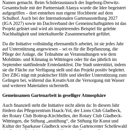
Namen gemacht. Beim Schüleraustausch der Ingeborg-Drewitz-
Gesamtschule mit der Partnerstadt Alanya wurde die Idee begeistert
aufgegriffen – dort entstehen nun eigene Hochbeete auf dem
Schulhof. Auch bei der Internationalen Gartenausstellung 2027
(IGA 2027) sowie im Dachverband der Gemeinschaftsgärten ist das
Projekt gelistet und wird als inspirierendes Beispiel für gelebte
Nachhaltigkeit und interkulturelle Zusammenarbeit geführt.
Da die Initiative vollständig ehrenamtlich arbeitet, ist sie jedes Jahr
auf Unterstützung angewiesen – sei es für die Bepflanzung, die
Pflege der Anlage, die Teilnahme an Veranstaltungen wie dem
Mobilitäts- und Klimatag in Wittringen oder für das jährlich im
September stattfindende Erntedankfest. Die Stadt unterstützt, indem
sie die Fläche zur Verfügung stellt und das Projekt positiv begleitet.
Der ZBG trägt mit praktischer Hilfe und ideeller Unterstützung zum
Gelingen bei, während das KreativAmt die Versorgung mit Wasser
und weiteren Materialien sicherstellt.
Gemeinsamen Gartenarbeit in geselliger Atmosphäre
Auch finanziell steht die Initiative nicht allein da: In diesem Jahr
fördern das Pflegezentrum Haack-Yol, der Lions Club Gladbeck,
der Rotary Club Bottrop-Kirchhellen, der Rotary Club Gladbeck-
Wittringen, die Stiftung „anstiftung“, die Stiftung für Kunst und
Kultur der Sparkasse Gladbeck sowie das Gartencenter Schellewald