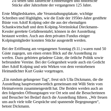
Zu sehen sind zahlreiche Erinnerungen und historische
Stücke aller Jahrzehnte der vergangenen 125 Jahre.
Erste Mitgliedskarten, alte Veranstaltungsplakate, wichtige
Schreiben und Highlights, wie die Ende der 1950er-Jahre gestiftete
Büste von Adolf Kolping oder die aus der ehemaligen
Schankwirtschaft und dem Kolping-Vereinslokal Dieckmann-
Kessler gerettete Gefallenentafel, können in der Ausstellung
bestaunt werden. Auch aus dem privaten Fundus einiger
Kolpingmitglieder konnten Stücke ausgestellt werden.
Bei der Eröffnung am vergangenen Sonntag (9.11.) waren rund 50
Gäste zugegen, um einen ersten Blick auf die Ausstellung zu
werfen. Dazu gehörten geladene Gäste, die örtliche Politik sowie
befreundete Vereine. Bei der Gelegenheit wurde auch ein Gedicht
über Adolf Kolping und sein Wirken von dem verstorbenen
Heimatdichter Kurt Guske vorgetragen.
„Ein rundum gelungener Tag“, freut sich Ulla Dickmann, die die
Ausstellung hauptverantwortlich gemeinsam mit Willi Stein vom
Heimatverein zusammengestellt hat. Die Beiden werden auch an
den folgenden Öffnungstagen vor Ort sein und die Besucherinnen
und Besucher bei Bedarf durch die Ausstellung führen. „Wir freuen
uns auch viele tolle Gespräche und spannende Begegnungen“,
betont Dickmann.