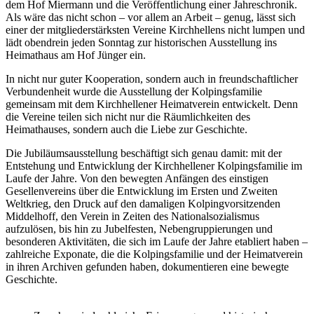
dem Hof Miermann und die Veröffentlichung einer Jahreschronik.
Als wäre das nicht schon – vor allem an Arbeit – genug, lässt sich
einer der mitgliederstärksten Vereine Kirchhellens nicht lumpen und
lädt obendrein jeden Sonntag zur historischen Ausstellung ins
Heimathaus am Hof Jünger ein.
In nicht nur guter Kooperation, sondern auch in freundschaftlicher
Verbundenheit wurde die Ausstellung der Kolpingsfamilie
gemeinsam mit dem Kirchhellener Heimatverein entwickelt. Denn
die Vereine teilen sich nicht nur die Räumlichkeiten des
Heimathauses, sondern auch die Liebe zur Geschichte.
Die Jubiläumsausstellung beschäftigt sich genau damit: mit der
Entstehung und Entwicklung der Kirchhellener Kolpingsfamilie im
Laufe der Jahre. Von den bewegten Anfängen des einstigen
Gesellenvereins über die Entwicklung im Ersten und Zweiten
Weltkrieg, den Druck auf den damaligen Kolpingvorsitzenden
Middelhoff, den Verein in Zeiten des Nationalsozialismus
aufzulösen, bis hin zu Jubelfesten, Nebengruppierungen und
besonderen Aktivitäten, die sich im Laufe der Jahre etabliert haben –
zahlreiche Exponate, die die Kolpingsfamilie und der Heimatverein
in ihren Archiven gefunden haben, dokumentieren eine bewegte
Geschichte.