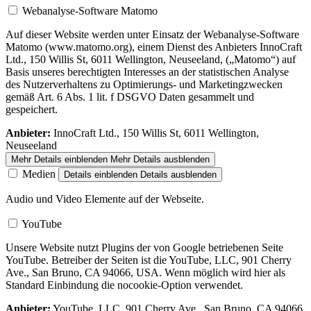
Webanalyse-Software Matomo
Auf dieser Website werden unter Einsatz der Webanalyse-Software
Matomo (www.matomo.org), einem Dienst des Anbieters InnoCraft
Ltd., 150 Willis St, 6011 Wellington, Neuseeland, („Matomo“) auf
Basis unseres berechtigten Interesses an der statistischen Analyse
des Nutzerverhaltens zu Optimierungs- und Marketingzwecken
gemäß Art. 6 Abs. 1 lit. f DSGVO Daten gesammelt und
gespeichert.
Anbieter:
InnoCraft Ltd., 150 Willis St, 6011 Wellington,
Neuseeland
Mehr Details einblenden
Mehr Details ausblenden
Medien
Details einblenden
Details ausblenden
Audio und Video Elemente auf der Webseite.
YouTube
Unsere Website nutzt Plugins der von Google betriebenen Seite
YouTube. Betreiber der Seiten ist die YouTube, LLC, 901 Cherry
Ave., San Bruno, CA 94066, USA. Wenn möglich wird hier als
Standard Einbindung die nocookie-Option verwendet.
Anbieter:
YouTube, LLC, 901 Cherry Ave., San Bruno, CA 94066,