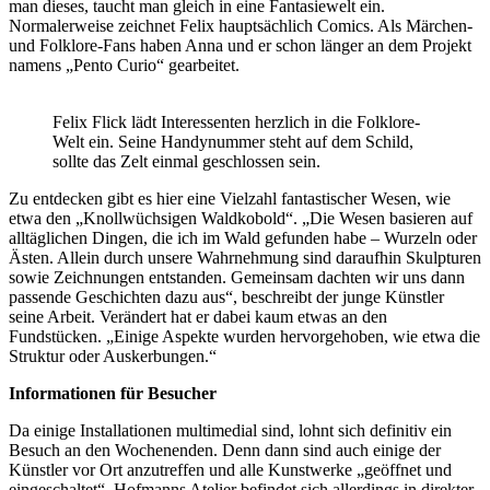
man dieses, taucht man gleich in eine Fantasiewelt ein.
Normalerweise zeichnet Felix hauptsächlich Comics. Als Märchen-
und Folklore-Fans haben Anna und er schon länger an dem Projekt
namens „Pento Curio“ gearbeitet.
Felix Flick lädt Interessenten herzlich in die Folklore-
Welt ein. Seine Handynummer steht auf dem Schild,
sollte das Zelt einmal geschlossen sein.
Zu entdecken gibt es hier eine Vielzahl fantastischer Wesen, wie
etwa den „Knollwüchsigen Waldkobold“. „Die Wesen basieren auf
alltäglichen Dingen, die ich im Wald gefunden habe – Wurzeln oder
Ästen. Allein durch unsere Wahrnehmung sind daraufhin Skulpturen
sowie Zeichnungen entstanden. Gemeinsam dachten wir uns dann
passende Geschichten dazu aus“, beschreibt der junge Künstler
seine Arbeit. Verändert hat er dabei kaum etwas an den
Fundstücken. „Einige Aspekte wurden hervorgehoben, wie etwa die
Struktur oder Auskerbungen.“
Informationen für Besucher
Da einige Installationen multimedial sind, lohnt sich definitiv ein
Besuch an den Wochenenden. Denn dann sind auch einige der
Künstler vor Ort anzutreffen und alle Kunstwerke „geöffnet und
eingeschaltet“. Hofmanns Atelier befindet sich allerdings in direkter