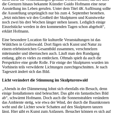
die Grenzen hinaus bekannte Künstler Guido Hofmann eine neue
Ausstellung ins Leben gerufen. Unter dem Titel 4K Auflösung sollte
die Ausstellung ursprünglich nur bis zum 4. September bestehen.
„Jetzt möchten wir den Großteil der Skulpturen und Kunstwerke
noch zwei bis drei Wochen länger stehen lassen. Lediglich einige
Einzelstücke werden in den kommenden Tagen schon abgeholt“,
erklärt Hofmann.
Eine besondere Location für kulturelle Veranstaltungen ist das
Wäldchen in Grafenwald. Dort fügen sich Kunst und Natur zu
einem erlebnisreichen Gesamtbild zusammen, verschmelzen
miteinander und überraschen auch. Läuft man den Rundgang
entlang, gibt es vieles zu entdecken. Oftmals spielt da auch die
Perspektive eine große Rolle. Für einige der Skulpturen wurden im
Vorhinein teils verwilderte Lichtungen zurechtgeschnitten. Je nach
Tageszeit ändert sich das Bild.
Licht verändert die Stimmung im Skulpturenwald
„Abends in der Dämmerung lohnt sich ebenfalls ein Besuch, denn
einige Installationen sind beleuchtet. Das gibt ein fantastisches Bild
ab“, schwärmt Hofmann. Doch auch die Sonnenstrahlen verändern
das Ambiente stetig, wie etwa der Wind, der durch die Baumkronen
weht und die Lichter sowie Schatten auf den Skulpturen tanzen
lässt. Hier gibt es Kunst zum Anfassen. Besucher können es sich auf