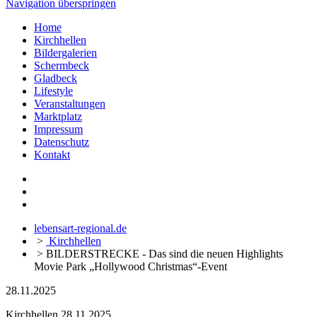
Navigation überspringen
Home
Kirchhellen
Bildergalerien
Schermbeck
Gladbeck
Lifestyle
Veranstaltungen
Marktplatz
Impressum
Datenschutz
Kontakt
lebensart-regional.de
>
Kirchhellen
>
BILDERSTRECKE - Das sind die neuen Highlights
Movie Park „Hollywood Christmas“-Event
28.11.2025
Kirchhellen
28.11.2025