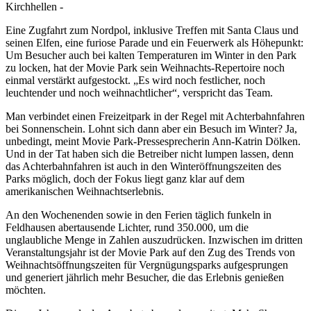
Kirchhellen -
Eine Zugfahrt zum Nordpol, inklusive Treffen mit Santa Claus und
seinen Elfen, eine furiose Parade und ein Feuerwerk als Höhepunkt:
Um Besucher auch bei kalten Temperaturen im Winter in den Park
zu locken, hat der Movie Park sein Weihnachts-Repertoire noch
einmal verstärkt aufgestockt. „Es wird noch festlicher, noch
leuchtender und noch weihnachtlicher“, verspricht das Team.
Man verbindet einen Freizeitpark in der Regel mit Achterbahnfahren
bei Sonnenschein. Lohnt sich dann aber ein Besuch im Winter? Ja,
unbedingt, meint Movie Park-Pressesprecherin Ann-Katrin Dölken.
Und in der Tat haben sich die Betreiber nicht lumpen lassen, denn
das Achterbahnfahren ist auch in den Winteröffnungszeiten des
Parks möglich, doch der Fokus liegt ganz klar auf dem
amerikanischen Weihnachtserlebnis.
An den Wochenenden sowie in den Ferien täglich funkeln in
Feldhausen abertausende Lichter, rund 350.000, um die
unglaubliche Menge in Zahlen auszudrücken. Inzwischen im dritten
Veranstaltungsjahr ist der Movie Park auf den Zug des Trends von
Weihnachtsöffnungszeiten für Vergnügungsparks aufgesprungen
und generiert jährlich mehr Besucher, die das Erlebnis genießen
möchten.