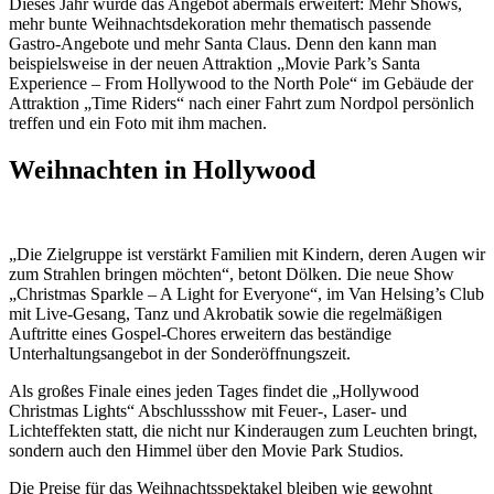
Dieses Jahr wurde das Angebot abermals erweitert: Mehr Shows,
mehr bunte Weihnachtsdekoration mehr thematisch passende
Gastro-Angebote und mehr Santa Claus. Denn den kann man
beispielsweise in der neuen Attraktion „Movie Park’s Santa
Experience – From Hollywood to the North Pole“ im Gebäude der
Attraktion „Time Riders“ nach einer Fahrt zum Nordpol persönlich
treffen und ein Foto mit ihm machen.
Weihnachten in Hollywood
„Die Zielgruppe ist verstärkt Familien mit Kindern, deren Augen wir
zum Strahlen bringen möchten“, betont Dölken. Die neue Show
„Christmas Sparkle – A Light for Everyone“, im Van Helsing’s Club
mit Live-Gesang, Tanz und Akrobatik sowie die regelmäßigen
Auftritte eines Gospel-Chores erweitern das beständige
Unterhaltungsangebot in der Sonderöffnungszeit.
Als großes Finale eines jeden Tages findet die „Hollywood
Christmas Lights“ Abschlussshow mit Feuer-, Laser- und
Lichteffekten
statt, die nicht nur Kinderaugen zum Leuchten bringt,
sondern auch den Himmel über den Movie Park Studios.
Die Preise für das Weihnachtsspektakel bleiben wie gewohnt