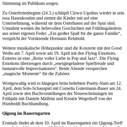
Stimmung im Publikum sorgen.
Zu Osterferienbeginn (24.3.) schlüpft Clown Ugolino wieder in sein
rosa Hasenkostüm und nimmt die Kinder mit auf eine
Unternehmung, während sie dem Osterhasen auf der Spur sind.
Umrahmt werden die liebevollen Geschichten mit Frühlingsliedern
aus seiner eigenen Feder. „Ein großer Spaß für die ganze Familie“,
verspricht der Vorsitzende Hermann Reinbold.
Weitere musikalische Höhepunkte sind die Konzerte mit den Good
Weibs am 7. April sowie am 19. April mit den Flying Emotions.
Ersteres ist eine „Reise voller Liebe in Pop und Jazz“. Die Flying
Emotions überzeugen durch „energiegeladene Spielfreude und
fantasievolle Improvisationen“. Beide Abende versprechen
„magische Momente“ für die Zuhörer.
Wortgewaltig wird es hingegen beim beliebten Poetry-Slam am 12.
April, dem Solo-Schauspiel mit Cornelia Gutermann-Bauer am 24.
April sowie den Buchvorstellungen der Neuerscheinungen im
Frühjahr mit Daniele Malfrini und Kirsten Wegerhoff von der
Humboldt Buchhandlung.
Qigong im Bauerngarten
Erstmals findet ab dem 10. April im Bauerngarten ein Qigong-Treff