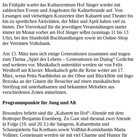
Im Frühjahr wartet das Kulturzentrum Hof Jünger wieder mit
zahlreichen Events und Angeboten für Kulturfreunde auf. Von
Lesungen und vielseitigen Konzerten über Kabarett und Theater bis
hin zu sportlichen Aktivitäten, der März und April haben viel zu
bieten. Der Vorverkauf für die jeweiligen Veranstaltungen startet
immer im Monat vorher am Hof Jünger selbst (sonntags 11 bis 13
Uhr), bei den Humboldt Buchhandlungen sowie im Online-Shop
der Vereinten Volksbank.
Am 15. März tuen sich einige Generationen zusammen und tragen
zum Thema „Spiel des Lebens – Generationen im Dialog“ Gedichte
und weiteres vor. Musikalisch unterstützt werden sie von Felix
Westhoff am Klavier. Musikalisch geht die Reise weiter am 17.
März, wenn Petra Naethbohm an der Oboe und Blockflöte mit Ingo
Brzoska an der Gitarre die Besucher auf einen musikalischen
Streifzug mit unterhaltsamen und bekannten Melodien aus
verschiedenen Zeiten mitnehmen.
Programmpunkte für Jung und Alt
Besonders beliebt sind die „Kabarett im Hof“-Abende mit dem
Bottroper Benjamin Eisenberg. Zu Gast sind diesmal zwei Abende
in Folge (19. und 20.3.) die Sängerin, Kabarettistin und
Schauspielerin Sia Korthaus sowie Vollblut-Komödiantin Maria
Vollmer. Gemeinsam werden sie mit viel Charme und Humor für