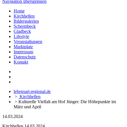
Navigation überspringen
Home
Kirchhellen
Bildergalerien
Schermbeck
Gladbeck
Lifestyle
Veranstaltungen
Marktplatz
Impressum
Datenschutz
Kontakt
lebensart-regional.de
>
Kirchhellen
>
Kulturelle Vielfalt am Hof Jünger: Die Höhepunkte im
März und April
14.03.2024
Kirchhellen
14.03.2024