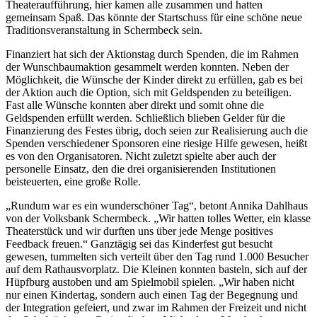
Theateraufführung, hier kamen alle zusammen und hatten
gemeinsam Spaß. Das könnte der Startschuss für eine schöne neue
Traditionsveranstaltung in Schermbeck sein.
Finanziert hat sich der Aktionstag durch Spenden, die im Rahmen
der Wunschbaumaktion gesammelt werden konnten. Neben der
Möglichkeit, die Wünsche der Kinder direkt zu erfüllen, gab es bei
der Aktion auch die Option, sich mit Geldspenden zu beteiligen.
Fast alle Wünsche konnten aber direkt und somit ohne die
Geldspenden erfüllt werden. Schließlich blieben Gelder für die
Finanzierung des Festes übrig, doch seien zur Realisierung auch die
Spenden verschiedener Sponsoren eine riesige Hilfe gewesen, heißt
es von den Organisatoren. Nicht zuletzt spielte aber auch der
personelle Einsatz, den die drei organisierenden Institutionen
beisteuerten, eine große Rolle.
„Rundum war es ein wunderschöner Tag“, betont Annika Dahlhaus
von der Volksbank Schermbeck. „Wir hatten tolles Wetter, ein klasse
Theaterstück und wir durften uns über jede Menge positives
Feedback freuen.“ Ganztägig sei das Kinderfest gut besucht
gewesen, tummelten sich verteilt über den Tag rund 1.000 Besucher
auf dem Rathausvorplatz. Die Kleinen konnten basteln, sich auf der
Hüpfburg austoben und am Spielmobil spielen. „Wir haben nicht
nur einen Kindertag, sondern auch einen Tag der Begegnung und
der Integration gefeiert, und zwar im Rahmen der Freizeit und nicht