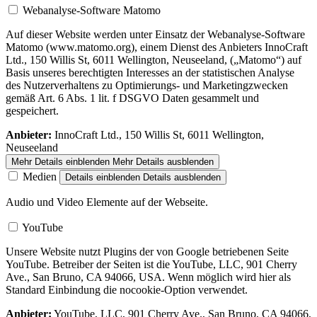
Webanalyse-Software Matomo
Auf dieser Website werden unter Einsatz der Webanalyse-Software
Matomo (www.matomo.org), einem Dienst des Anbieters InnoCraft
Ltd., 150 Willis St, 6011 Wellington, Neuseeland, („Matomo“) auf
Basis unseres berechtigten Interesses an der statistischen Analyse
des Nutzerverhaltens zu Optimierungs- und Marketingzwecken
gemäß Art. 6 Abs. 1 lit. f DSGVO Daten gesammelt und
gespeichert.
Anbieter:
InnoCraft Ltd., 150 Willis St, 6011 Wellington,
Neuseeland
Mehr Details einblenden
Mehr Details ausblenden
Medien
Details einblenden
Details ausblenden
Audio und Video Elemente auf der Webseite.
YouTube
Unsere Website nutzt Plugins der von Google betriebenen Seite
YouTube. Betreiber der Seiten ist die YouTube, LLC, 901 Cherry
Ave., San Bruno, CA 94066, USA. Wenn möglich wird hier als
Standard Einbindung die nocookie-Option verwendet.
Anbieter:
YouTube, LLC, 901 Cherry Ave., San Bruno, CA 94066,