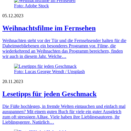
Foto: Adobe Stock
05.12.2023
Weihnachtsfilme im Fernsehen
Weihnachten steht vor der Tür und die Fernsehsender halten für die
Daheimgebliebenen ein besonderes Programm vor. Filme, die
wiederkehrend an Weihnachten das Programm bereichern, finden
wir auch in diesem Jahr. Welche…
Foto: Lucas George Wendt / Unsplash
20.11.2023
Lesetipps für jeden Geschmack
Die Füße hochlegen, in fremde Welten eintauchen und einfach mal
ausspannen? Mit einem guten Buch für viele ein guter Ausgleich
zum oft stressigen Alltag. Viele haben ihre Lieblingsautoren, ihr
Lieblingsgenre. Natürlich…