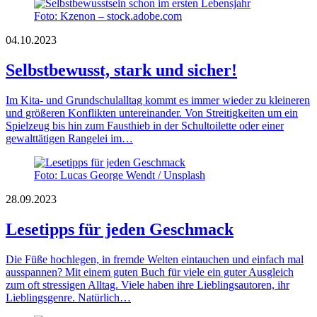
Foto: Kzenon – stock.adobe.com
04.10.2023
Selbstbewusst, stark und sicher!
Im Kita- und Grundschulalltag kommt es immer wieder zu kleineren
und größeren Konflikten untereinander. Von Streitigkeiten um ein
Spielzeug bis hin zum Fausthieb in der Schultoilette oder einer
gewalttätigen Rangelei im…
Foto: Lucas George Wendt / Unsplash
28.09.2023
Lesetipps für jeden Geschmack
Die Füße hochlegen, in fremde Welten eintauchen und einfach mal
ausspannen? Mit einem guten Buch für viele ein guter Ausgleich
zum oft stressigen Alltag. Viele haben ihre Lieblingsautoren, ihr
Lieblingsgenre. Natürlich…