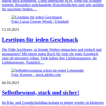
häufig auch kostspielig. Umso ärgerlicher ist es, wenn ein Schaden
entsteht. Besonders unbehandelte Holzoberflächen sind sehr anfällig
für unschöne Stellen.…
Foto: Lucas George Wendt / Unsplash
13.10.2023
Lesetipps für jeden Geschmack
Die Füße hochlegen, in fremde Welten eintauchen und einfach mal
ausspannen? Mit einem guten Buch für viele ein guter Ausgleich
zum oft stressigen Alltag. Viele haben ihre Lieblingsautoren, ihr
Lieblingsgenre. Natürlich…
Foto: Kzenon – stock.adobe.com
04.10.2023
Selbstbewusst, stark und sicher!
Im Kita- und Grundschulalltag kommt es immer wieder zu kleineren