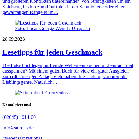
und größeren Konflikten untereinander. Von Streitigkeiten um ein
Spielzeug bis hin zum Fausthieb in der Schultoilette oder einer
gewalttätigen Rangelei im…
Foto: Lucas George Wendt / Unsplash
28.09.2023
Lesetipps für jeden Geschmack
Die Füße hochlegen, in fremde Welten eintauchen und einfach mal
ausspannen? Mit einem guten Buch für viele ein guter Ausgleich
zum oft stressigen Alltag. Viele haben ihre Lieblingsautoren, ihr
Lieblingsgenre. Natürlich…
Kontaktiert uns!
(02045) 4014-60
info@aureus.de
@lebensart-regional