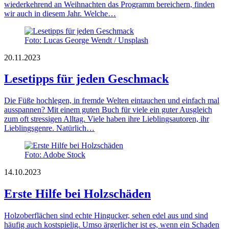
wiederkehrend an Weihnachten das Programm bereichern, finden
wir auch in diesem Jahr. Welche…
Foto: Lucas George Wendt / Unsplash
20.11.2023
Lesetipps für jeden Geschmack
Die Füße hochlegen, in fremde Welten eintauchen und einfach mal
ausspannen? Mit einem guten Buch für viele ein guter Ausgleich
zum oft stressigen Alltag. Viele haben ihre Lieblingsautoren, ihr
Lieblingsgenre. Natürlich…
Foto: Adobe Stock
14.10.2023
Erste Hilfe bei Holzschäden
Holzoberflächen sind echte Hingucker, sehen edel aus und sind
häufig auch kostspielig. Umso ärgerlicher ist es, wenn ein Schaden