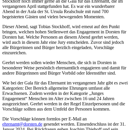
Stockhoff noch immer gerne an die Gala für das Ehrenamt, die im
vergangenen April stattgefunden hat. Es war ein wunderbarer
Abend in der Aula der St. Ursula Realschule mit rund 700
begeisterten Gästen und vielen bewegenden Momenten.
Dieser Abend, sagt Tobias Stockhoff, wird erneut auf den Punkt
bringen, welchen hohen Stellenwert das Engagement in Dorsten für
Dorsten hat. Welche Personen an diesem Abend geehrt werden,
wird auch in diesem Jahr eine Jury entscheiden. Zuvor sind jedoch
alle Bürgerinnen und Bürger herzlich eingeladen, Vorschläge
einzureichen.
Geehrt werden sollen wieder Menschen, die sich in Dorsten in
besonderer Weise persönlich ehrenamtlich engagieren und damit für
andere Bürgerinnen und Bürger Vorbild oder Ideenstifter sind.
Wie bei der Gala für das Ehrenamt im vergangenen Jahr gibt es zwei
Kategorien: Der Bereich allgemeine Ehrungen umfasst alle
Erwachsenen. Zudem werden in der Kategorie „Junges
Engagement“ Menschen im Alter zwischen 16 und 24 Jahren
ausgezeichnet. Geehrt werden in der Regel Einzelpersonen und die
Vorschläge sollten aus dem Umfeld der Personen kommen.
Die Vorschläge können formlos per E-Mail an
ehrenamt@dorsten.de
gesendet werden. Einsendeschluss ist der 31.
Januar 2024. Bei Rückfragen geben Joachim Thiehoff und sein