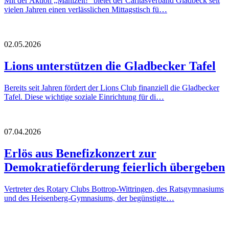
Mit der Aktion „Mahlzeit!“ bietet der Caritasverband Gladbeck seit
vielen Jahren einen verlässlichen Mittagstisch fü…
02.05.2026
Lions unterstützen die Gladbecker Tafel
Bereits seit Jahren fördert der Lions Club finanziell die Gladbecker
Tafel. Diese wichtige soziale Einrichtung für di…
07.04.2026
Erlös aus Benefizkonzert zur
Demokratieförderung feierlich übergeben
Vertreter des Rotary Clubs Bottrop-Wittringen, des Ratsgymnasiums
und des Heisenberg-Gymnasiums, der begünstigte…