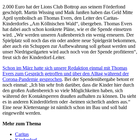
2.000 Euro hat der Lions Club Bottrop aus seinem Förderfond
geschöpft. Martin Wissing und Maik Janßen haben das Geld Mitte
April symbolisch an Thomas Evers, den Leiter des Caritas-
Kinderdorfes „Am Köllnischen Wald“, übergeben. Thomas Evers
hat dabei auch schon konkrete Pläne, wie er die Spende einsetzen
wird. „Wir werden unseren Außenbereich ein wenig erneuern. Der
Spielplatz soll noch das ein oder andere neue Spielgerät bekommen,
aber auch ein Schuppen zur Aufbewahrung soll gebaut werden und
unser Niedrigseilgarten wird auch noch von der Spende profitieren“,
freut sich der Kinderdorf-Leiter.
Schon im März hatte sich unsere Redaktion einmal mit Thomas
Evers zum Gespräch getroffen und über den Alltag während der
Corona-Pandemie gesprochen
. Bei der Spendenübergabe betont er
noch einmal: „Ich bin sehr froh darüber, dass die Kinder hier durch
den großen Außenbereich so viele Möglichkeiten haben, sich
während der Kontaktsperren draußen aufhalten zu können. Da sieht
es in anderen Kinderdörfern oder -heimen sicherlich anders aus.“
Eine neue Kletterstange ist nämlich schon im Bau und soll bald
eingeweiht werden.
Mehr zum Thema
Caritas
Kinderdorf