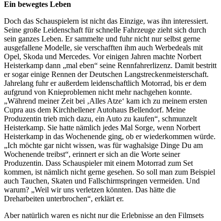
Ein bewegtes Leben
Doch das Schauspielern ist nicht das Einzige, was ihn interessiert.
Seine große Leidenschaft für schnelle Fahrzeuge zieht sich durch
sein ganzes Leben. Er sammelte und fuhr nicht nur selbst gerne
ausgefallene Modelle, sie verschafften ihm auch Werbedeals mit
Opel, Skoda und Mercedes. Vor einigen Jahren machte Norbert
Heisterkamp dann „mal eben“ seine Rennfahrerlizenz. Damit bestritt
er sogar einige Rennen der Deutschen Langstreckenmeisterschaft.
Jahrelang fuhr er außerdem leidenschaftlich Motorrad, bis er dem
aufgrund von Knieproblemen nicht mehr nachgehen konnte.
„Während meiner Zeit bei ‚Alles Atze‘ kam ich zu meinem ersten
Cupra aus dem Kirchhellener Autohaus Bellendorf. Meine
Produzentin trieb mich dazu, ein Auto zu kaufen“, schmunzelt
Heisterkamp. Sie hatte nämlich jedes Mal Sorge, wenn Norbert
Heisterkamp in das Wochenende ging, ob er wiederkommen würde.
„Ich möchte gar nicht wissen, was für waghalsige Dinge Du am
Wochenende treibst“, erinnert er sich an die Worte seiner
Produzentin. Dass Schauspieler mit einem Motorrad zum Set
kommen, ist nämlich nicht gerne gesehen. So soll man zum Beispiel
auch Tauchen, Skaten und Fallschirmspringen vermeiden. Und
warum? „Weil wir uns verletzen könnten. Das hätte die
Dreharbeiten unterbrochen“, erklärt er.
Aber natürlich waren es nicht nur die Erlebnisse an den Filmsets