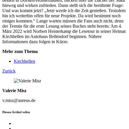
beiden in Dorsten-Holsterhausen, blicken über die Dächer der Stadt
hinweg und wirken zufrieden. Dann stellt sich die berühmte Frage:
Und was kommt jetzt? „Jetzt werde ich die Zeit genießen. Trotzdem
bin ich weiterhin offen für neue Projekte. Da wird bestimmt noch
einiges kommen.“ Lange warten müssen die Fans auch nicht, denn
der Termin für die erste Lesung seines Buches steht bereits: Am 4.
März 2022 wird Norbert Heisterkamp die Lesetour in seiner Heimat
Kirchhellen im Autohaus Bellendorf beginnen. Nähere
Informationen dazu folgen in Kürze.
Mehr zum Thema
Kirchhellen
Zurück
Valerie Misz
v.misz@aureus.de
Diesen Artikel teilen