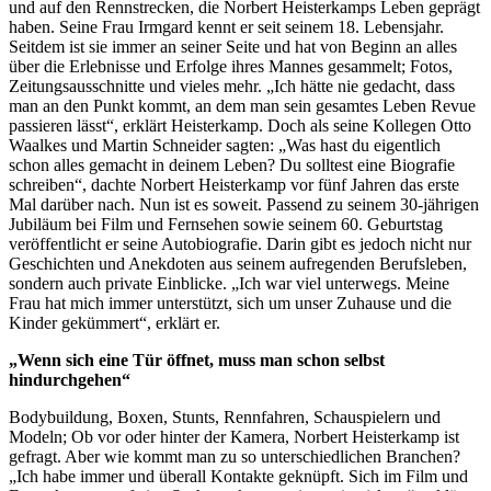
und auf den Rennstrecken, die Norbert Heisterkamps Leben geprägt
haben. Seine Frau Irmgard kennt er seit seinem 18. Lebensjahr.
Seitdem ist sie immer an seiner Seite und hat von Beginn an alles
über die Erlebnisse und Erfolge ihres Mannes gesammelt; Fotos,
Zeitungsausschnitte und vieles mehr. „Ich hätte nie gedacht, dass
man an den Punkt kommt, an dem man sein gesamtes Leben Revue
passieren lässt“, erklärt Heisterkamp. Doch als seine Kollegen Otto
Waalkes und Martin Schneider sagten: „Was hast du eigentlich
schon alles gemacht in deinem Leben? Du solltest eine Biografie
schreiben“, dachte Norbert Heisterkamp vor fünf Jahren das erste
Mal darüber nach. Nun ist es soweit. Passend zu seinem 30-jährigen
Jubiläum bei Film und Fernsehen sowie seinem 60. Geburtstag
veröffentlicht er seine Autobiografie. Darin gibt es jedoch nicht nur
Geschichten und Anekdoten aus seinem aufregenden Berufsleben,
sondern auch private Einblicke. „Ich war viel unterwegs. Meine
Frau hat mich immer unterstützt, sich um unser Zuhause und die
Kinder gekümmert“, erklärt er.
„Wenn sich eine Tür öffnet, muss man schon selbst
hindurchgehen“
Bodybuildung, Boxen, Stunts, Rennfahren, Schauspielern und
Modeln; Ob vor oder hinter der Kamera, Norbert Heisterkamp ist
gefragt. Aber wie kommt man zu so unterschiedlichen Branchen?
„Ich habe immer und überall Kontakte geknüpft. Sich im Film und