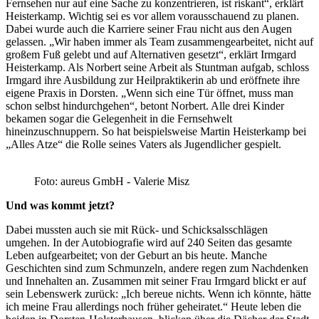
Fernsehen nur auf eine Sache zu konzentrieren, ist riskant“, erklärt
Heisterkamp. Wichtig sei es vor allem vorausschauend zu planen.
Dabei wurde auch die Karriere seiner Frau nicht aus den Augen
gelassen. „Wir haben immer als Team zusammengearbeitet, nicht auf
großem Fuß gelebt und auf Alternativen gesetzt“, erklärt Irmgard
Heisterkamp. Als Norbert seine Arbeit als Stuntman aufgab, schloss
Irmgard ihre Ausbildung zur Heilpraktikerin ab und eröffnete ihre
eigene Praxis in Dorsten. „Wenn sich eine Tür öffnet, muss man
schon selbst hindurchgehen“, betont Norbert. Alle drei Kinder
bekamen sogar die Gelegenheit in die Fernsehwelt
hineinzuschnuppern. So hat beispielsweise Martin Heisterkamp bei
„Alles Atze“ die Rolle seines Vaters als Jugendlicher gespielt.
Foto: aureus GmbH - Valerie Misz
Und was kommt jetzt?
Dabei mussten auch sie mit Rück- und Schicksalsschlägen
umgehen. In der Autobiografie wird auf 240 Seiten das gesamte
Leben aufgearbeitet; von der Geburt an bis heute. Manche
Geschichten sind zum Schmunzeln, andere regen zum Nachdenken
und Innehalten an. Zusammen mit seiner Frau Irmgard blickt er auf
sein Lebenswerk zurück: „Ich bereue nichts. Wenn ich könnte, hätte
ich meine Frau allerdings noch früher geheiratet.“ Heute leben die