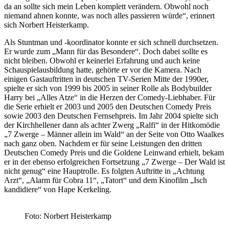
da an sollte sich mein Leben komplett verändern. Obwohl noch
niemand ahnen konnte, was noch alles passieren würde“, erinnert
sich Norbert Heisterkamp.
Als Stuntman und -koordinator konnte er sich schnell durchsetzen.
Er wurde zum „Mann für das Besondere“. Doch dabei sollte es
nicht bleiben. Obwohl er keinerlei Erfahrung und auch keine
Schauspielausbildung hatte, gehörte er vor die Kamera. Nach
einigen Gastauftritten in deutschen TV-Serien Mitte der 1990er,
spielte er sich von 1999 bis 2005 in seiner Rolle als Bodybuilder
Harry bei „Alles Atze“ in die Herzen der Comedy-Liebhaber. Für
die Serie erhielt er 2003 und 2005 den Deutschen Comedy Preis
sowie 2003 den Deutschen Fernsehpreis. Im Jahr 2004 spielte sich
der Kirchhellener dann als achter Zwerg „Ralfi“ in der Hitkomödie
„7 Zwerge – Männer allein im Wald“ an der Seite von Otto Waalkes
nach ganz oben. Nachdem er für seine Leistungen den dritten
Deutschen Comedy Preis und die Goldene Leinwand erhielt, bekam
er in der ebenso erfolgreichen Fortsetzung „7 Zwerge – Der Wald ist
nicht genug“ eine Hauptrolle. Es folgten Auftritte in „Achtung
Arzt“, „Alarm für Cobra 11“, „Tatort“ und dem Kinofilm „Isch
kandidiere“ von Hape Kerkeling.
Foto: Norbert Heisterkamp