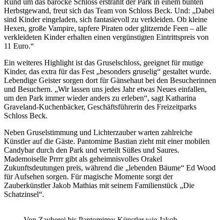
Rund um das barocke Schloss erstrahlt der Park in einem bunten
Herbstgewand, freut sich das Team von Schloss Beck. Und: „Dabei
sind Kinder eingeladen, sich fantasievoll zu verkleiden. Ob kleine
Hexen, große Vampire, tapfere Piraten oder glitzernde Feen – alle
verkleideten Kinder erhalten einen vergünstigten Eintrittspreis von
11 Euro.“
Ein weiteres Highlight ist das Gruselschloss, geeignet für mutige
Kinder, das extra für das Fest „besonders gruselig“ gestaltet wurde.
Lebendige Geister sorgen dort für Gänsehaut bei den Besucherinnen
und Besuchern. „Wir lassen uns jedes Jahr etwas Neues einfallen,
um den Park immer wieder anders zu erleben“, sagt Katharina
Graveland-Kuchenbäcker, Geschäftsführerin des Freizeitparks
Schloss Beck.
Neben Gruselstimmung und Lichterzauber warten zahlreiche
Künstler auf die Gäste. Pantomime Bastian zieht mit einer mobilen
Candybar durch den Park und verteilt Süßes und Saures.
Mademoiselle Prrrr gibt als geheimnisvolles Orakel
Zukunftsdeutungen preis, während die „lebenden Bäume“ Ed Wood
für Aufsehen sorgen. Für magische Momente sorgt der
Zauberkünstler Jakob Mathias mit seinem Familienstück „Die
Schatzinsel“.
Von Zauberei bis Pantomime: Künstler wie Jakob