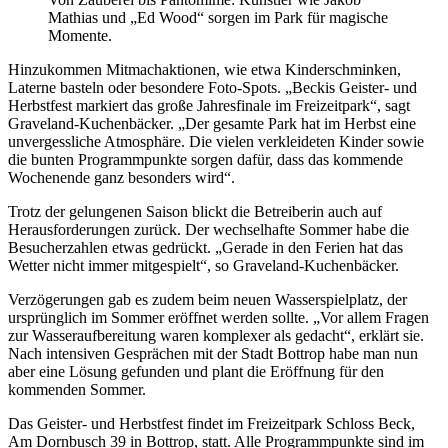
Mathias und „Ed Wood“ sorgen im Park für magische
Momente.
Hinzukommen Mitmachaktionen, wie etwa Kinderschminken,
Laterne basteln oder besondere Foto-Spots. „Beckis Geister- und
Herbstfest markiert das große Jahresfinale im Freizeitpark“, sagt
Graveland-Kuchenbäcker. „Der gesamte Park hat im Herbst eine
unvergessliche Atmosphäre. Die vielen verkleideten Kinder sowie
die bunten Programmpunkte sorgen dafür, dass das kommende
Wochenende ganz besonders wird“.
Trotz der gelungenen Saison blickt die Betreiberin auch auf
Herausforderungen zurück. Der wechselhafte Sommer habe die
Besucherzahlen etwas gedrückt. „Gerade in den Ferien hat das
Wetter nicht immer mitgespielt“, so Graveland-Kuchenbäcker.
Verzögerungen gab es zudem beim neuen Wasserspielplatz, der
ursprünglich im Sommer eröffnet werden sollte. „Vor allem Fragen
zur Wasseraufbereitung waren komplexer als gedacht“, erklärt sie.
Nach intensiven Gesprächen mit der Stadt Bottrop habe man nun
aber eine Lösung gefunden und plant die Eröffnung für den
kommenden Sommer.
Das Geister- und Herbstfest findet im Freizeitpark Schloss Beck,
Am Dornbusch 39 in Bottrop, statt. Alle Programmpunkte sind im