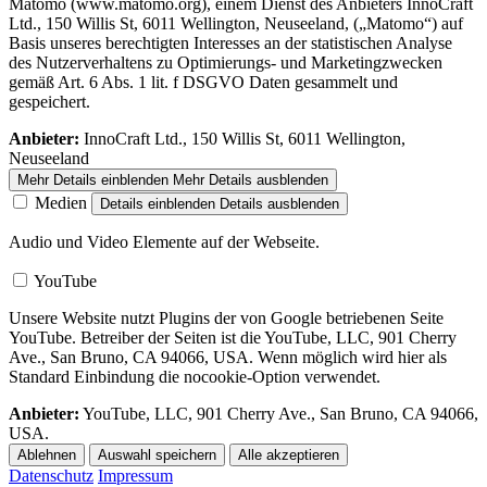
Matomo (www.matomo.org), einem Dienst des Anbieters InnoCraft
Ltd., 150 Willis St, 6011 Wellington, Neuseeland, („Matomo“) auf
Basis unseres berechtigten Interesses an der statistischen Analyse
des Nutzerverhaltens zu Optimierungs- und Marketingzwecken
gemäß Art. 6 Abs. 1 lit. f DSGVO Daten gesammelt und
gespeichert.
Anbieter:
InnoCraft Ltd., 150 Willis St, 6011 Wellington,
Neuseeland
Mehr Details einblenden
Mehr Details ausblenden
Medien
Details einblenden
Details ausblenden
Audio und Video Elemente auf der Webseite.
YouTube
Unsere Website nutzt Plugins der von Google betriebenen Seite
YouTube. Betreiber der Seiten ist die YouTube, LLC, 901 Cherry
Ave., San Bruno, CA 94066, USA. Wenn möglich wird hier als
Standard Einbindung die nocookie-Option verwendet.
Anbieter:
YouTube, LLC, 901 Cherry Ave., San Bruno, CA 94066,
USA.
Ablehnen
Auswahl speichern
Alle akzeptieren
Datenschutz
Impressum