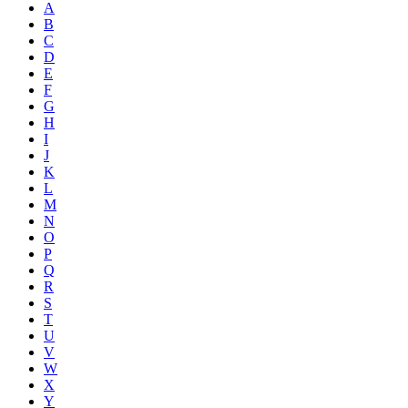
A
B
C
D
E
F
G
H
I
J
K
L
M
N
O
P
Q
R
S
T
U
V
W
X
Y