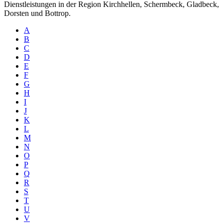
Dienstleistungen in der Region Kirchhellen, Schermbeck, Gladbeck,
Dorsten und Bottrop.
A
B
C
D
E
F
G
H
I
J
K
L
M
N
O
P
Q
R
S
T
U
V