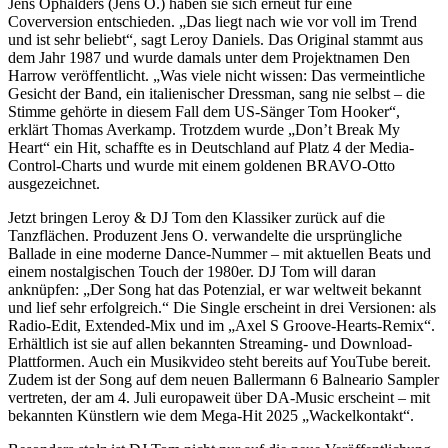
Jens Ophälders (Jens O.) haben sie sich erneut für eine
Coverversion entschieden. „Das liegt nach wie vor voll im Trend
und ist sehr beliebt“, sagt Leroy Daniels. Das Original stammt aus
dem Jahr 1987 und wurde damals unter dem Projektnamen Den
Harrow veröffentlicht. „Was viele nicht wissen: Das vermeintliche
Gesicht der Band, ein italienischer Dressman, sang nie selbst – die
Stimme gehörte in diesem Fall dem US-Sänger Tom Hooker“,
erklärt Thomas Averkamp. Trotzdem wurde „Don’t Break My
Heart“ ein Hit, schaffte es in Deutschland auf Platz 4 der Media-
Control-Charts und wurde mit einem goldenen BRAVO-Otto
ausgezeichnet.
Jetzt bringen Leroy & DJ Tom den Klassiker zurück auf die
Tanzflächen. Produzent Jens O. verwandelte die ursprüngliche
Ballade in eine moderne Dance-Nummer – mit aktuellen Beats und
einem nostalgischen Touch der 1980er. DJ Tom will daran
anknüpfen: „Der Song hat das Potenzial, er war weltweit bekannt
und lief sehr erfolgreich.“ Die Single erscheint in drei Versionen: als
Radio-Edit, Extended-Mix und im „Axel S Groove-Hearts-Remix“.
Erhältlich ist sie auf allen bekannten Streaming- und Download-
Plattformen. Auch ein Musikvideo steht bereits auf YouTube bereit.
Zudem ist der Song auf dem neuen Ballermann 6 Balneario Sampler
vertreten, der am 4. Juli europaweit über DA-Music erscheint – mit
bekannten Künstlern wie dem Mega-Hit 2025 „Wackelkontakt“.