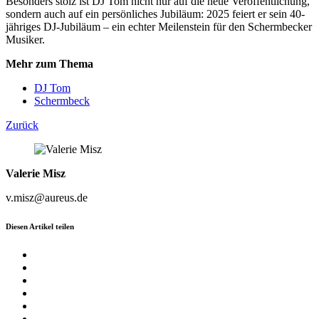
Besonders stolz ist DJ Tom nicht nur auf die neue Veröffentlichung,
sondern auch auf ein persönliches Jubiläum: 2025 feiert er sein 40-
jähriges DJ-Jubiläum – ein echter Meilenstein für den Schermbecker
Musiker.
Mehr zum Thema
DJ Tom
Schermbeck
Zurück
Valerie Misz
v.misz@aureus.de
Diesen Artikel teilen