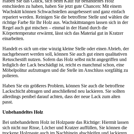
Haben Sie das Glück, sich beim Kauf für behandeltes Holz
entschieden zu haben, haben Sie jetzt gute Chancen: Mit einem
Wachskitt können Schwachstellen ausgebessert und ganz einfach
repariert werden. Reinigen Sie die betroffene Stelle und wählen die
richtige Farbe für Ihr Holz aus. Wachskittstangen lassen sich in der
Regel auch gut mischen – einmal in der Hand durch die
Körpertemperatur erwärmt, lässt sich das Material gut in Kratzer
einarbeiten.
Handelt es sich um eine winzig kleine Stelle oder einen Abrieb, der
nachgebessert werden soll, können Sie auch gut einen qualitativen
Retuschestift nutzen. Sofern das Holz selbst nicht angegriffen und
lediglich der Lack beschädigt ist, reicht es manchmal schon, eine
Möbelpolitur aufzutragen und die Stelle im Anschluss sorgfältig zu
polieren.
Haben Sie ein größeres Problem, können Sie auch die betroffene
Lackschicht abtragen und anschließend neu lackieren. Sie sollten
allerdings penibel darauf achten, dass der neue Lack zum alten
passt.
Unbehandeltes Holz
Bei unbehandeltem Holz ist Holzpaste das Richtige: Hiermit lassen
sich nicht nur Risse, Löcher und Kratzer auffüllen, Sie können die
trockene Holzpaste auch im Nachhinein abschleifen und lackieren.